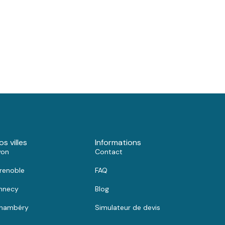
os villes
Informations
yon
Contact
renoble
FAQ
nnecy
Blog
hambéry
Simulateur de devis