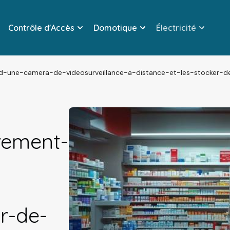
Contrôle d'Accès
Domotique
Électricité
d-une-camera-de-videosurveillance-a-distance-et-les-stocker-d
rement-
r-de-