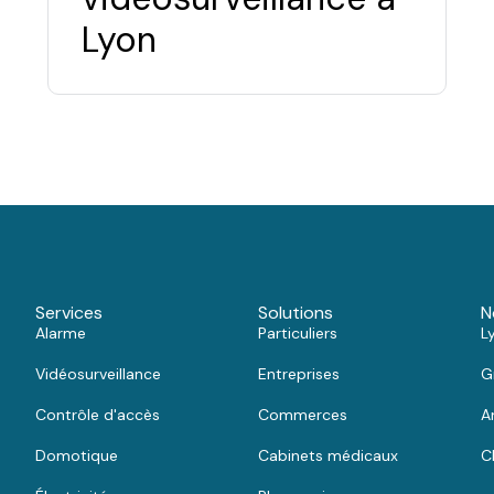
Lyon
Services
Solutions
N
Alarme
Particuliers
L
Vidéosurveillance
Entreprises
G
Contrôle d'accès
Commerces
A
Domotique
Cabinets médicaux
C