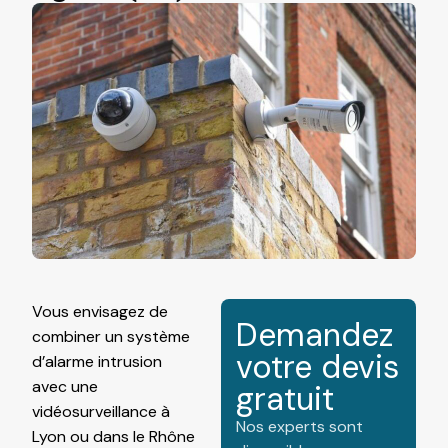
Vous envisagez de
Demandez
combiner un système
votre devis
d’
alarme
intrusion
avec une
gratuit
vidéosurveillance
à
Nos experts sont
Lyon ou dans le Rhône