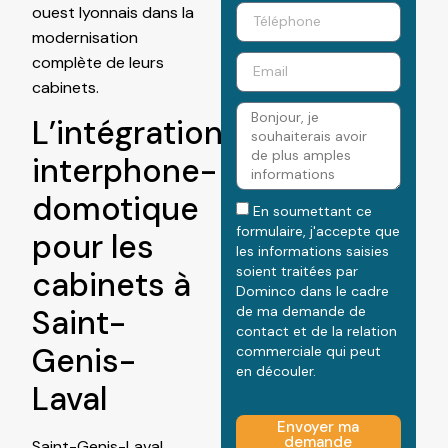
ouest lyonnais dans la
modernisation
complète de leurs
cabinets.
L’intégration
interphone-
domotique
En soumettant ce
formulaire, j'accepte que
pour les
les informations saisies
soient traitées par
cabinets à
Dominco dans le cadre
Saint-
de ma demande de
contact et de la relation
Genis-
commerciale qui peut
en découler.
Laval
Envoyer ma
demande
Saint-Genis-Laval,