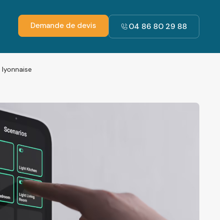
Demande de devis
04 86 80 29 88
 lyonnaise