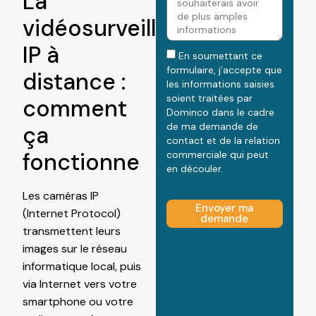
La
vidéosurveillance
IP à
En soumettant ce
formulaire, j'accepte que
distance :
les informations saisies
soient traitées par
comment
Dominco dans le cadre
ça
de ma demande de
contact et de la relation
fonctionne
commerciale qui peut
en découler.
Les caméras IP
Envoyer ma
(Internet Protocol)
demande
transmettent leurs
images sur le réseau
informatique local, puis
via Internet vers votre
smartphone ou votre